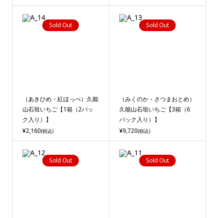
Sold Out
Sold Out
（あきひめ・紅ほっぺ）久能
（みくのか・さつまおとめ）
山石垣いちご【1箱（2パッ
久能山石垣いちご【3箱（6
ク入り）】
パック入り）】
¥2,160
¥9,720
(税込)
(税込)
Sold Out
Sold Out