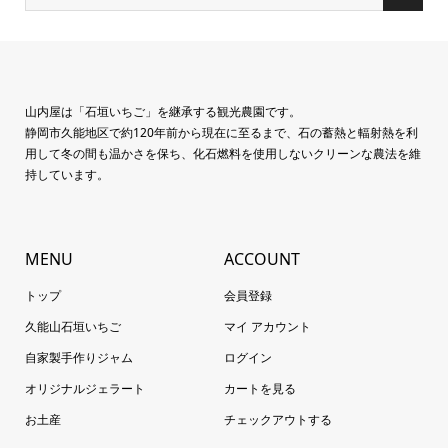
山内屋は「石垣いちご」を継承する観光農園です。
静岡市久能地区で約120年前から現在に至るまで、石の蓄熱と輻射熱を利
用して冬の間も温かさを保ち、化石燃料を使用しないクリーンな農法を維
持しています。
MENU
ACCOUNT
トップ
会員登録
久能山石垣いちご
マイ アカウント
自家製手作りジャム
ログイン
オリジナルジェラート
カートを見る
お土産
チェックアウトする