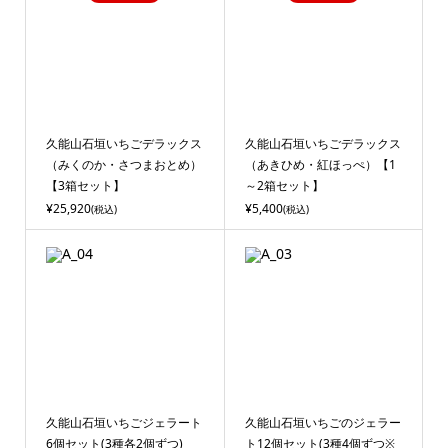
久能山石垣いちごデラックス
久能山石垣いちごデラックス
（みくのか・さつまおとめ）
（あきひめ・紅ほっぺ）【1
【3箱セット】
～2箱セット】
¥25,920
¥5,400
(税込)
(税込)
久能山石垣いちごジェラート
久能山石垣いちごのジェラー
6個セット(3種各2個ずつ)
ト12個セット(3種4個ずつ※